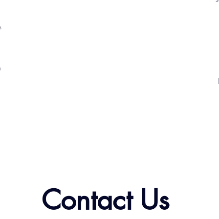
s
n
Contact Us