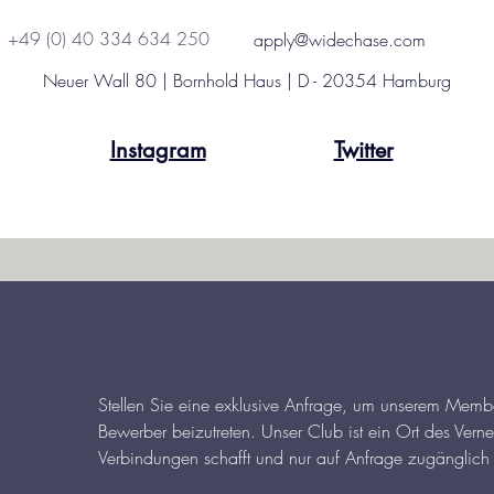
+49 (0) 40 334 634 250
apply@widechase.com
Neuer Wall 80 | Bornhold Haus | D - 20354 Hamburg
Instagram
Twitter
Stellen Sie eine exklusive Anfrage, um unserem Memb
Bewerber beizutreten. Unser Club ist ein Ort des Verne
Verbindungen schafft und nur auf Anfrage zugänglich 