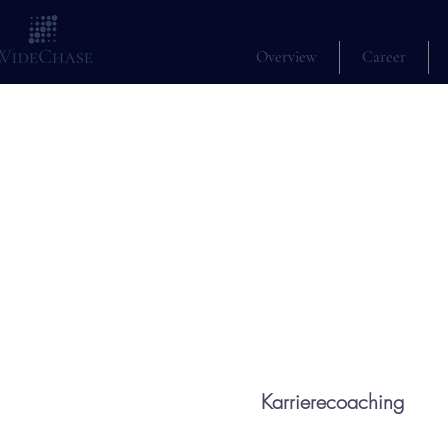
Overview
Career
Karrierecoaching