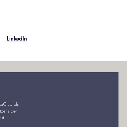
LinkedIn
erClub als
tzens der
ist