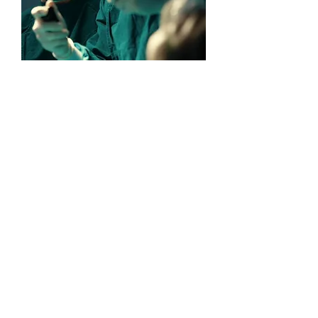
Medical and
Health
Hier kannst du dich und deinen
beruflichen Werdegang vorstellen.