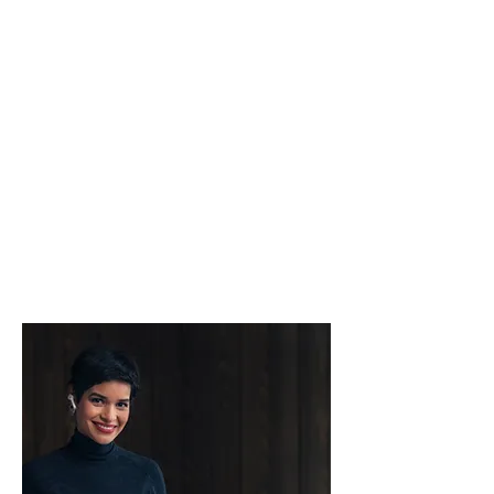
Careers
Admin &
Backoffice
Hier kannst du dich und deinen
beruflichen Werdegang vorstellen.