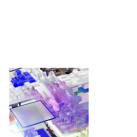
Technolog
y &
Engineeri
ng
Careers