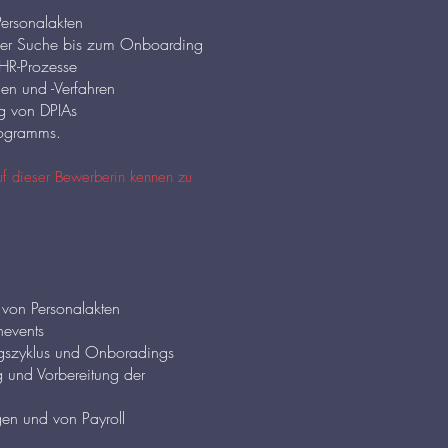
Personalakten
 der Suche bis zum Onboarding
 HR-Prozesse
en und -Verfahren
g von DPIAs
rogramms.
auf dieser Bewerberin kennen zu
t von Personalakten
nevents
ngszyklus und Onboradings
g und Vorbereitung der
gen und von Payroll