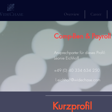
Overview
Career
Comp-Ben & Payroll 
Ansprechparter für dieses Profil:
Léonie Eichhoff
+49 (0) 40 334 634 250
l.eichhoff@widechase.com
Kurzprofil