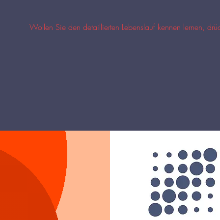
Wollen Sie den detaillierten Lebenslauf kennen lernen, dr