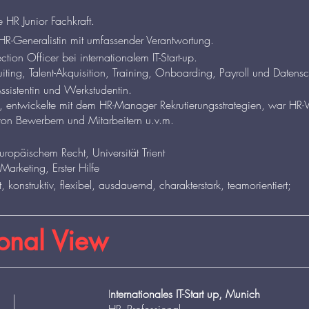
ne HR Junior Fachkraft.
HR-Generalistin mit umfassender Verantwortung.
tion Officer bei internationalem IT-Start-up.
uiting, Talent-Akquisition, Training, Onboarding, Payroll und Datens
sistentin und Werkstudentin.
, entwickelte mit dem HR-Manager Rekrutierungsstrategien, war HR-Ve
von Bewerbern und Mitarbeitern u.v.m.
uropäischem Recht, Universität Trient
Marketing, Erster Hilfe
, konstruktiv, flexibel, ausdauernd, charakterstark, teamorientiert;
ional View
I
nternationales IT-Start up, Munich