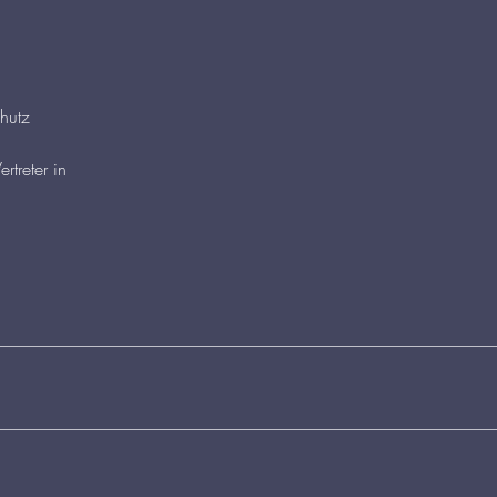
chutz
rtreter in