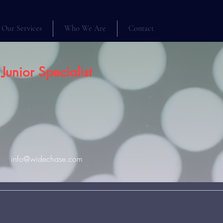
Our Services
Who We Are
Contact
Junior Specialist
info@widechase.com