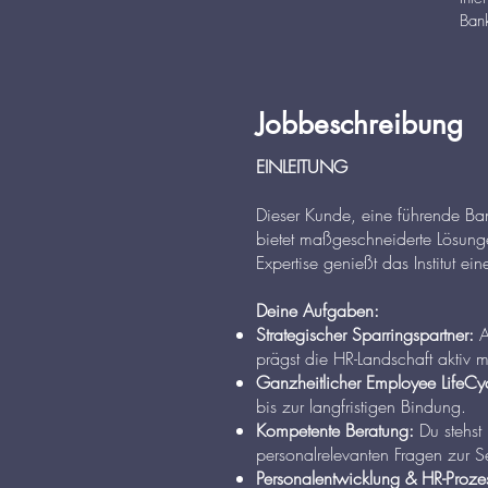
Bank
Jobbeschreibung
EINLEITUNG
Dieser Kunde, eine führende Ban
bietet maßgeschneiderte Lösungen
Expertise genießt das Institut e
Deine Aufgaben:
Strategischer Sparringspartner:
A
prägst die HR-Landschaft aktiv m
Ganzheitlicher Employee LifeCy
bis zur langfristigen Bindung.
Kompetente Beratung:
Du stehst 
personalrelevanten Fragen zur Se
Personalentwicklung & HR-Proze