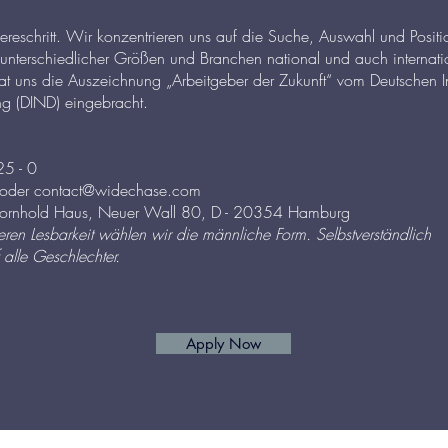
riereschritt. Wir konzentrieren uns auf die Suche, Auswahl und Posit
unterschiedlicher Größen und Branchen national und auch internati
at uns die Auszeichnung „Arbeitgeber der Zukunft“ vom Deutschen Inn
ung (DIND) eingebracht.
5 - 0
oder
contact@widechase.com
nhold Haus, Neuer Wall 80, D - 20354 Hamburg
en Lesbarkeit wählen wir die männliche Form. Selbstverständlich
alle Geschlechter.
Apply Now