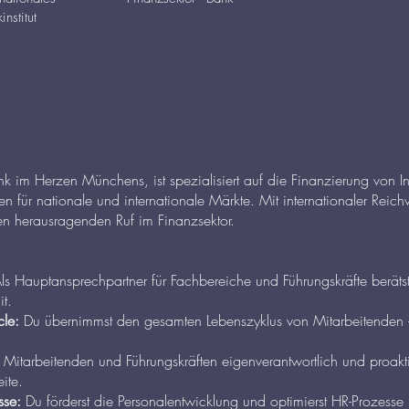
institut
k im Herzen Münchens, ist spezialisiert auf die Finanzierung von I
 für nationale und internationale Märkte. Mit internationaler Reichw
inen herausragenden Ruf im Finanzsektor.
ls Hauptansprechpartner für Fachbereiche und Führungskräfte berätst
it.
cle:
Du übernimmst den gesamten Lebenszyklus von Mitarbeitenden –
Mitarbeitenden und Führungskräften eigenverantwortlich und proakti
ite.
sse:
Du förderst die Personalentwicklung und optimierst HR-Prozesse u