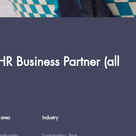
HR Business Partner (all
 area
Industry
rnationales
Finanzsektor - Bank