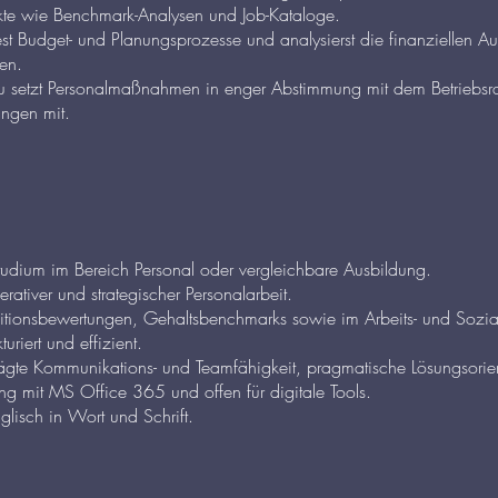
ekte wie Benchmark-Analysen und Job-Kataloge.
st Budget- und Planungsprozesse und analysierst die finanziellen A
en.
 setzt Personalmaßnahmen in enger Abstimmung mit dem Betriebsrat
ungen mit.
udium im Bereich Personal oder vergleichbare Ausbildung.
rativer und strategischer Personalarbeit.
itionsbewertungen, Gehaltsbenchmarks sowie im Arbeits- und Sozial
turiert und effizient.
gte Kommunikations- und Teamfähigkeit, pragmatische Lösungsorien
 mit MS Office 365 und offen für digitale Tools.
lisch in Wort und Schrift.