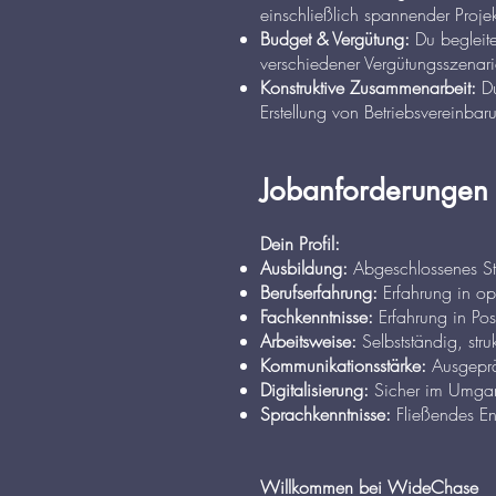
einschließlich spannender Proj
Budget & Vergütung:
Du begleite
verschiedener Vergütungsszenari
Konstruktive Zusammenarbeit:
Du
Erstellung von Betriebsvereinbar
Jobanforderungen
Dein Profil:
Ausbildung:
Abgeschlossenes St
Berufserfahrung:
Erfahrung in ope
Fachkenntnisse:
Erfahrung in Pos
Arbeitsweise:
Selbstständig, struk
Kommunikationsstärke:
Ausgeprä
Digitalisierung:
Sicher im Umgang
Sprachkenntnisse:
Fließendes Eng
Willkommen bei WideChase