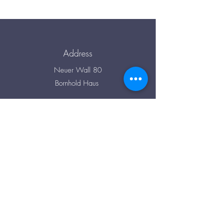
Address
Neuer Wall 80
Bornhold Haus
D - 20354 Hamburg
Phone
+49 (0) 40 334 634 250